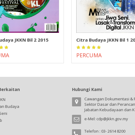
udaya JKKN Bil 2 2015
Citra Budaya JKKN Bil 1 2
UMA
PERCUMA
Berkaitan
Hubungi Kami
Cawangan Dokumentasi & 
KKN
Sektor Dasar dan Peranca
an Budaya
Jabatan Kebudayaan dan K
Seni
e-Mel:
cdp@jkkn.gov.my
b
Telefon : 03- 2614 8200