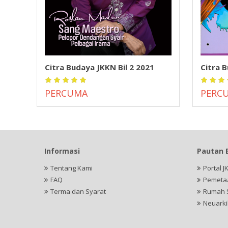
Citra Budaya JKKN Bil 2 2021
Citra B
PERCUMA
PERC
Informasi
Pautan 
Tentang Kami
Portal J
FAQ
Pemeta
Terma dan Syarat
Rumah 
Neuarki