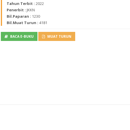
Tahun Terbit :
2022
Penerbit :
JKKN
Bil.Paparan :
1230
Bil.Muat Turun :
4181
BACA E-BUKU
MUAT TURUN