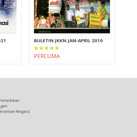
021
BULETIN JKKN JAN-APRIL 2010
BUL
PERCUMA
PE
Penerbitan
ngan
esenian Negara