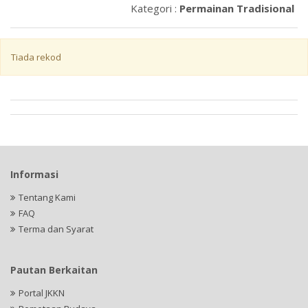
Kategori :
Permainan Tradisional
Tiada rekod
Informasi
Tentang Kami
FAQ
Terma dan Syarat
Pautan Berkaitan
Portal JKKN