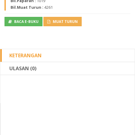
Bil.Paparan :
1019
Bil.Muat Turun :
4261
BACA E-BUKU
MUAT TURUN
KETERANGAN
ULASAN (0)