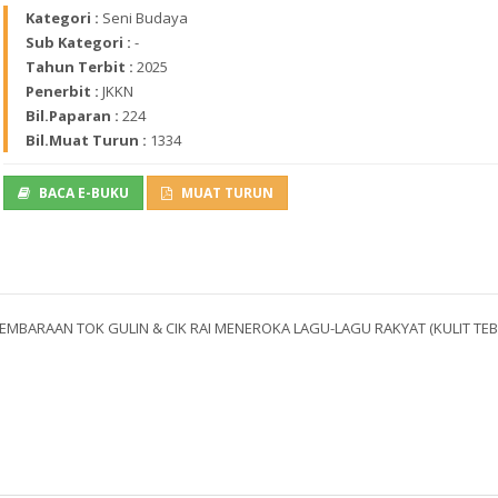
Kategori :
Seni Budaya
Sub Kategori :
-
Tahun Terbit :
2025
Penerbit :
JKKN
Bil.Paparan :
224
Bil.Muat Turun :
1334
BACA E-BUKU
MUAT TURUN
NGEMBARAAN TOK GULIN & CIK RAI MENEROKA LAGU-LAGU RAKYAT (KULIT TEB