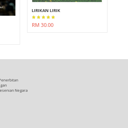
LIRIKAN LIRIK
BUK
STA
PRO
(off
RM 30.00
PE
Penerbitan
ngan
esenian Negara