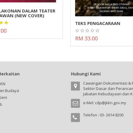
 LAKONAN DALAM TEATER
AWAN (NEW COVER)
TEKS PENGACARAAN
.00
RM 33.00
Berkaitan
Hubungi Kami
Cawangan Dokumentasi & 
KKN
Sektor Dasar dan Peranca
an Budaya
Jabatan Kebudayaan dan K
Seni
e-Mel:
cdp@jkkn.gov.my
b
Telefon : 03- 2614 8200